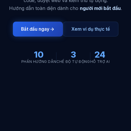
code, duyệt web và kiểm thử tự động.
Hướng dẫn toàn diện dành cho
người mới bắt đầu
.
Bắt đầu ngay
Xem ví dụ thực tế
10
3
24
PHẦN HƯỚNG DẪN
CHẾ ĐỘ TỰ ĐỘNG
HỖ TRỢ AI