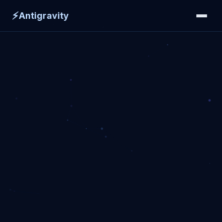
⚡
Antigravity